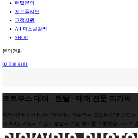
렌탈문의
포트폴리오
고객지원
A.I 퍼스널컬러
SHOP
문의전화
PICKYPIC PHOT
02-338-9181
PICK YOUR MOMENT!
포토부스 대여 · 렌탈 · 매매 전문 피키픽
제품소개
렌탈문의
피키픽(PICKYPIC)은 "어디에나 어울리는 포토부스"를 만드
10,000건 이상의 브랜드 팝업과 기업 행사를 수행했습니다.