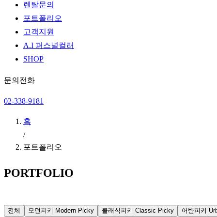
렌탈문의
포트폴리오
고객지원
A.I 퍼스널컬러
SHOP
문의전화
02-338-9181
홈
/
포트폴리오
PORTFOLIO
전체
모던피키
Modern Picky
클래식피키
Classic Picky
어반피키
Ur